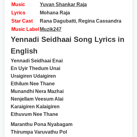
Music
Yuvan Shankar Raja
Lyrics
Mohana Raja
Star Cast
Rana Dagubatti, Regina Cassandra
Music Label
Muzik247
Yennadi Seidhaai Song Lyrics in
English
Yennadi Seidhaai Enai
En Uyir Thedum Unai
Uraigiren Udaigiren
Ethilum Nee Thane
Munandhi Nera Mazhai
Nenjellam Veesum Alai
Karaigiren Kalaigiren
Ethuvum Nee Thane
Maranthu Pona Nyabagam
Thirumpa Varuvathu Pol