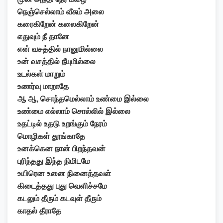
நெஞ்செல்லாம் வீசும் அலை
கரைகிறேன் கலைகிறேன்
எதுவும் நீ தானே
என் வசத்தில் நானுமில்லை
உன் வசத்தில் நீயுமில்லை
உடல்கள் மாறும்
உணர்வு மாறாதே
ஆ ஆ, சொந்தமெல்லாம் உண்மை இல்லை
உண்மை எல்லாம் சொல்லில் இல்லை
உதட்டில் உதடு உறங்கும் நேரம்
மொழிகள் தூங்காதே
உனக்கென நான் பிறந்தவன்
புரிந்தது இந்த நிமிடமே
உயிரென உனை நினைத்தவள்
கிடைத்தது புது வெளிச்சமே
கடலும் தீரும் கடவுள் தீரும்
காதல் தீராதே