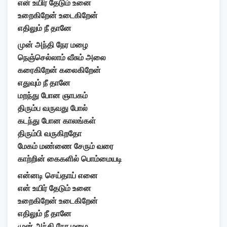
என் உயிர் தேடும் உனை
உறைகிறேன் உடைகிறேன்
எதிலும் நீ தானே
முன் அந்தி நேர மழை
நெஞ்செல்லாம் வீசும் அலை
கரைகிறேன் கலைகிறேன்
எதுவும் நீ தானே
மறந்து போன ஞாபகம்
திரும்ப வருவது போல்
கடந்து போன காலங்கள்
திரும்பி வருகிறதோ
மேகம் மண்ணை சேரும் வரை
காற்றின் கைகளில் பொம்மையடி
என்னடி செய்தாய் எனை
என் உயிர் தேடும் உனை
உறைகிறேன் உடைகிறேன்
எதிலும் நீ தானே
முன் அந்தி நேர மழை