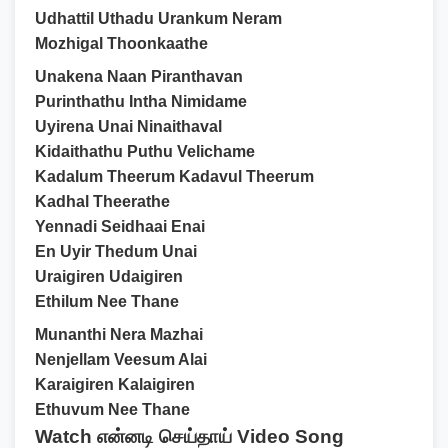
Udhattil Uthadu Urankum Neram
Mozhigal Thoonkaathe
Unakena Naan Piranthavan
Purinthathu Intha Nimidame
Uyirena Unai Ninaithaval
Kidaithathu Puthu Velichame
Kadalum Theerum Kadavul Theerum
Kadhal Theerathe
Yennadi Seidhaai Enai
En Uyir Thedum Unai
Uraigiren Udaigiren
Ethilum Nee Thane
Munanthi Nera Mazhai
Nenjellam Veesum Alai
Karaigiren Kalaigiren
Ethuvum Nee Thane
Watch என்னடி செய்தாய் Video Song