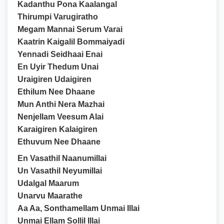
Kadanthu Pona Kaalangal
Thirumpi Varugiratho
Megam Mannai Serum Varai
Kaatrin Kaigalil Bommaiyadi
Yennadi Seidhaai Enai
En Uyir Thedum Unai
Uraigiren Udaigiren
Ethilum Nee Dhaane
Mun Anthi Nera Mazhai
Nenjellam Veesum Alai
Karaigiren Kalaigiren
Ethuvum Nee Dhaane
En Vasathil Naanumillai
Un Vasathil Neyumillai
Udalgal Maarum
Unarvu Maarathe
Aa Aa, Sonthamellam Unmai Illai
Unmai Ellam Sollil Illai