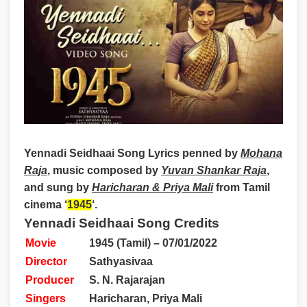
Yennadi Seidhaai Song Lyrics
penned by
Mohana
Raja
, music composed by
Yuvan Shankar Raja
,
and sung by
Haricharan & Priya Mali
from Tamil
cinema ‘
1945
‘.
Yennadi Seidhaai Song Credits
Movie
1945 (Tamil) – 07/01/2022
Director
Sathyasivaa
Producer
S. N. Rajarajan
Singers
Haricharan, Priya Mali