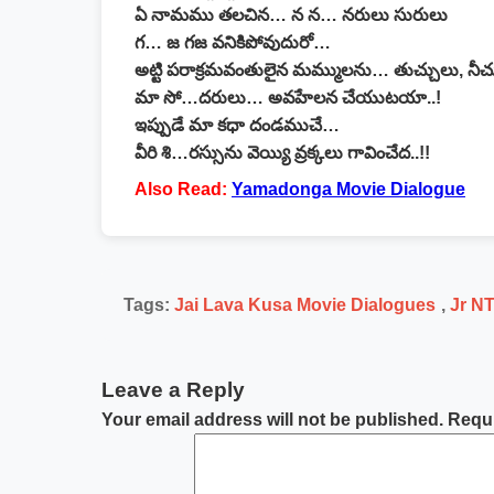
ఏ నామము తలచిన… న న… నరులు సురులు
గ… జ గజ వనికిపోవుదురో…
అట్టి పరాక్రమవంతులైన మమ్ములను… తుచ్చులు, న
మా సో…దరులు… అవహేలన చేయుటయా..!
ఇప్పుడే మా కధా దండముచే…
వీరి శి…రస్సును వెయ్యి వ్రక్కలు గావించేద..!!
Also Read:
Yamadonga Movie Dialogue
Tags:
Jai Lava Kusa Movie Dialogues
,
Jr N
Leave a Reply
Your email address will not be published.
Requi