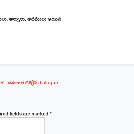
ీచులు, అల్పులు, అధములు అయిన
TR
,
దశకాంత దశగ్రీవ dialogue
red fields are marked
*