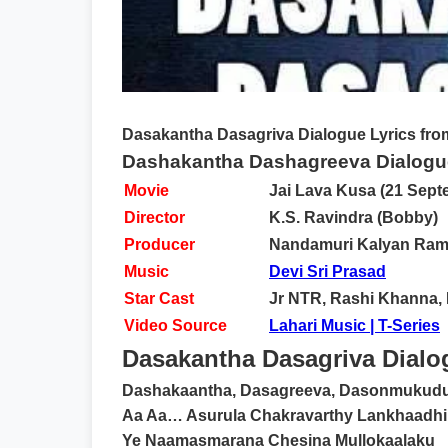
Dasakantha Dasagriva Dialogue Lyrics
from
Dashakantha Dashagreeva Dialogue
Movie
Jai Lava Kusa (21 Septe
Director
K.S. Ravindra (Bobby)
Producer
Nandamuri Kalyan Ra
Music
Devi Sri Prasad
Star Cast
Jr NTR, Rashi Khanna, 
Video Source
Lahari Music | T-Series
Dasakantha Dasagriva Dialog
Dashakaantha, Dasagreeva, Dasonmukudu
Aa Aa… Asurula Chakravarthy Lankhaadh
Ye Naamasmarana Chesina Mullokaalaku