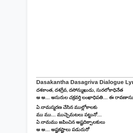
Dasakantha Dasagriva Dialogue Lyr
దశకాంత, దశగ్రీవ, దసోన్ముఖుడు, సురలోకాధినేత
అ అ… అసురుల చక్రవర్తి లంఖాధిపతి… ఈ రావణాస
ఏ నామస్మరణ చేసిన ముల్లోకాలకు
ము ము… ముచ్చెమటలు పట్టునో…
ఏ నామము జపించిన అష్టదిక్పాలకులు
అ అ… అష్టకష్టాలు పడుదురో