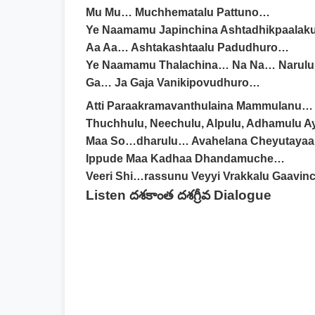
Mu Mu… Muchhematalu Pattuno…
Ye Naamamu Japinchina Ashtadhikpaalaku
Aa Aa… Ashtakashtaalu Padudhuro…
Ye Naamamu Thalachina… Na Na… Narulu
Ga… Ja Gaja Vanikipovudhuro…
Atti Paraakramavanthulaina Mammulanu…
Thuchhulu, Neechulu, Alpulu, Adhamulu 
Maa So…dharulu… Avahelana Cheyutayaa.
Ippude Maa Kadhaa Dhandamuche…
Veeri Shi…rassunu Veyyi Vrakkalu Gaavin
Listen దశకాంత దశగ్రీవ Dialogue