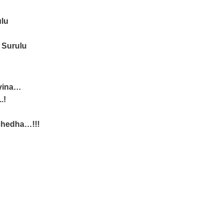
lu
 Surulu
Ayina…
.!
chedha…!!!