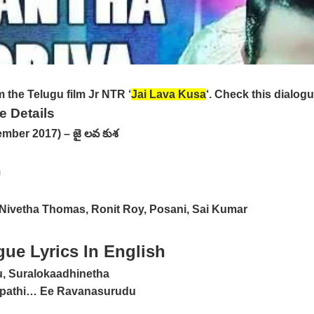
 the Telugu film Jr NTR ‘
Jai Lava Kusa
‘. Check this dialog
 Details
mber 2017) – జై లవ కుశ
m
Nivetha Thomas, Ronit Roy, Posani, Sai Kumar
ue Lyrics In English
, Suralokaadhinetha
ipathi… Ee Ravanasurudu