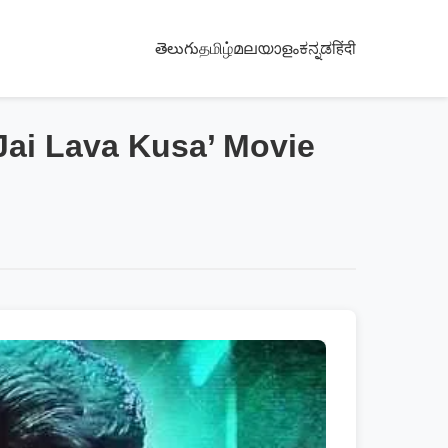
తెలుగు
தமிழ்
മലയാളം
ಕನ್ನಡ
हिंदी
Jai Lava Kusa’ Movie