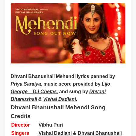
Dhvani Bhanushali Mehendi lyrics
penned by
Priya Saraiya
, music score provided by
Lijo
George – DJ Chetas
, and sung by
Dhvani
Bhanushali
&
Vishal Dadlani
.
Dhvani Bhanushali Mehendi Song
Credits
Director
Vibhu Puri
Singers
Vishal Dadlani
&
Dhvani Bhanushali