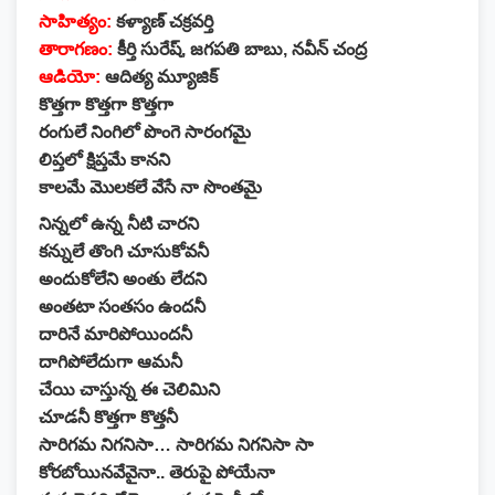
సాహిత్యం:
కళ్యాణ్ చక్రవర్తి
తారాగణం:
కీర్తి సురేష్, జగపతి బాబు, నవీన్ చంద్ర
ఆడియో:
ఆదిత్య మ్యూజిక్
కొత్తగా కొత్తగా కొత్తగా
రంగులే నింగిలో పొంగె సారంగమై
లిప్తలో క్షిప్తమే కానని
కాలమే మొలకలే వేసే నా సొంతమై
నిన్నలో ఉన్న నీటి చారని
కన్నులే తొంగి చూసుకోవనీ
అందుకోలేని అంతు లేదని
అంతటా సంతసం ఉందనీ
దారినే మారిపోయిందనీ
దాగిపోలేదుగా ఆమనీ
చేయి చాస్తున్న ఈ చెలిమిని
చూడనీ కొత్తగా కొత్తనీ
సారిగమ నిగనిసా… సారిగమ నిగనిసా సా
కోరబోయినవేవైనా.. తెరుపై పోయేనా