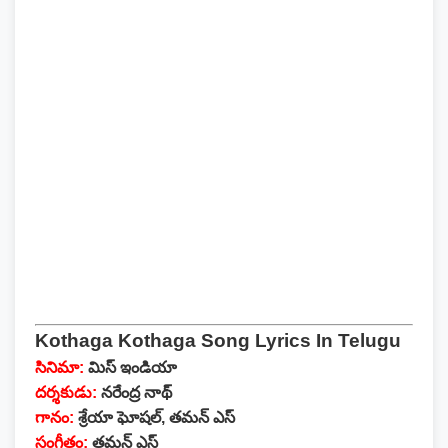
Kothaga Kothaga Song Lyrics In Telugu
సినిమా:
మిస్ ఇండియా
దర్శకుడు:
నరేంద్ర నాథ్
గానం:
శ్రేయా ఘోషల్, తమన్ ఎస్
సంగీతం:
తమన్ ఎస్