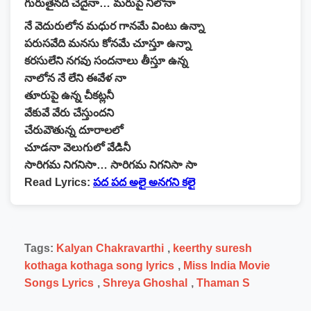
గురుతైనది చేదైనా… మరుపై నీలోనా
నే వెదురులోన మధుర గానమే వింటు ఉన్నా
పరుసవేది మనసు కోనమే చూస్తూ ఉన్నా
కరసులేని నగవు సందనాలు తీస్తూ ఉన్న
నాలోన నే లేని ఈవేళ నా
తూరుపై ఉన్న చీకట్లనీ
వేకువే వేరు చేస్తుందని
చేరువౌతున్న దూరాలలో
చూడనా వెలుగులో వేడినీ
సారిగమ నిగనిసా… సారిగమ నిగనిసా సా
Read Lyrics:
పద పద అలై అనగని కలై
Tags:
Kalyan Chakravarthi
,
keerthy suresh
kothaga kothaga song lyrics
,
Miss India Movie
Songs Lyrics
,
Shreya Ghoshal
,
Thaman S