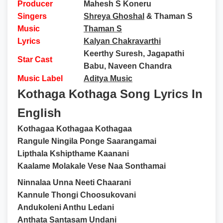
Producer
Mahesh S Koneru
Singers
Shreya Ghoshal
& Thaman S
Music
Thaman S
Lyrics
Kalyan Chakravarthi
Keerthy Suresh, Jagapathi
Star Cast
Babu, Naveen Chandra
Music Label
Aditya Music
Kothaga Kothaga Song Lyrics In
English
Kothagaa Kothagaa Kothagaa
Rangule Ningila Ponge Saarangamai
Lipthala Kshipthame Kaanani
Kaalame Molakale Vese Naa Sonthamai
Ninnalaa Unna Neeti Chaarani
Kannule Thongi Choosukovani
Andukoleni Anthu Ledani
Anthata Santasam Undani