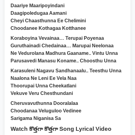
Daariye Maaripoyindani
Daagipoledugaa Aamani
Cheyi Chaasthunna Ee Chelimini
Choodanee Kothagaa Kotthanee
Koraboyina Vevainaa… Terupai Poyenaa
Guruthainadi Chedainaa… Marupai Neelonaa
Ne Vedurolana Madhura Gaaname.. Vintu Unna
Parusavedi Manasu Koname.. Choosthu Unna
Karasuleni Nagavu Sandhanaalu.. Teesthu Unna
Naalona Ne Leni Ee Vela Naa
Thoorupai Unna Cheekatlani
Vekuve Veru Chesthundani
Cheruvavuthunna Dooralalaa
Choodanaa Veluguloo Vedinee
Sarigama Niganisa Sa
Watch
కొత్తగా కొత్తగా
Song Lyrical Video