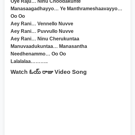
Oye Raju… Ninu Choodakunte
Manasaagadhayyo… Ye Manthrameshaavayyo…
Oo Oo
Aey Rani… Vennello Nuvve
Aey Rani… Puvvullo Nuvve
Aey Rani… Ninu Cherukuntaa
Manuvaadukuntaa… Manasantha
Needhenammo… Oo Oo
Lalalalaa………..
Watch ఓయ్ రాజు Video Song