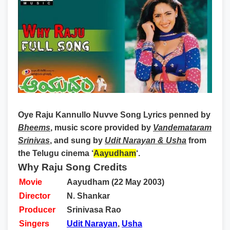
Oye Raju Kannullo Nuvve Song Lyrics
penned by
Bheems
, music score provided by
Vandemataram
Srinivas
, and sung by
Udit Narayan & Usha
from
the Telugu cinema ‘
Aayudham
‘.
Why Raju Song Credits
Movie
Aayudham (22 May 2003)
Director
N. Shankar
Producer
Srinivasa Rao
Singers
Udit Narayan
,
Usha