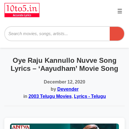
☰
Pri
Me
Searc
Oye Raju Kannullo Nuvve Song
Lyrics – ‘Aayudham’ Movie Song
December 12, 2020
by
Devender
in
2003 Telugu Movies
,
Lyrics - Telugu