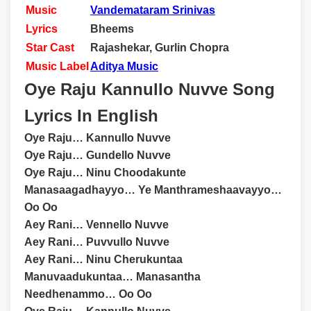
Music
Vandemataram Srinivas
Lyrics
Bheems
Star Cast
Rajashekar, Gurlin Chopra
Music Label
Aditya Music
Oye Raju Kannullo Nuvve Song
Lyrics In English
Oye Raju… Kannullo Nuvve
Oye Raju… Gundello Nuvve
Oye Raju… Ninu Choodakunte
Manasaagadhayyo… Ye Manthrameshaavayyo…
Oo Oo
Aey Rani… Vennello Nuvve
Aey Rani… Puvvullo Nuvve
Aey Rani… Ninu Cherukuntaa
Manuvaadukuntaa… Manasantha
Needhenammo… Oo Oo