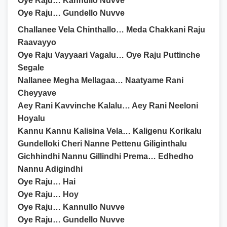
Oye Raju… Kannullo Nuvve
Oye Raju… Gundello Nuvve
Challanee Vela Chinthallo… Meda Chakkani Raju
Raavayyo
Oye Raju Vayyaari Vagalu… Oye Raju Puttinche
Segale
Nallanee Megha Mellagaa… Naatyame Rani
Cheyyave
Aey Rani Kavvinche Kalalu… Aey Rani Neeloni
Hoyalu
Kannu Kannu Kalisina Vela… Kaligenu Korikalu
Gundelloki Cheri Nanne Pettenu Giliginthalu
Gichhindhi Nannu Gillindhi Prema… Edhedho
Nannu Adigindhi
Oye Raju… Hai
Oye Raju… Hoy
Oye Raju… Kannullo Nuvve
Oye Raju… Gundello Nuvve