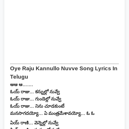
Oye Raju Kannullo Nuvve Song Lyrics In
Telugu
ఆఆ ఆ…….
ఓయ్ రాజు… కన్నుల్లో నువ్వే
ఓయ్ రాజు… గుండెల్లో నువ్వే
ఓయ్ రాజు… నిను చూడకుంటే
మనసాగదయ్యో… ఏ మంత్రమేశావయ్యో… ఓ ఓ
ఏయ్ రాణి… వెన్నెల్లో నువ్వే