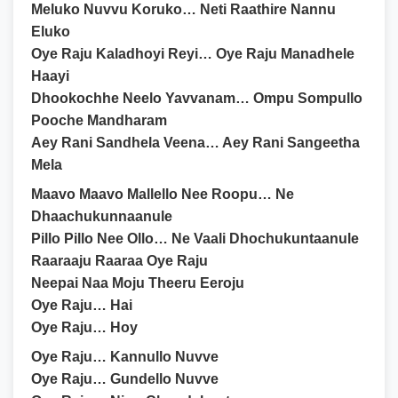
Meluko Nuvvu Koruko… Neti Raathire Nannu
Eluko
Oye Raju Kaladhoyi Reyi… Oye Raju Manadhele
Haayi
Dhookochhe Neelo Yavvanam… Ompu Sompullo
Pooche Mandharam
Aey Rani Sandhela Veena… Aey Rani Sangeetha
Mela
Maavo Maavo Mallello Nee Roopu… Ne
Dhaachukunnaanule
Pillo Pillo Nee Ollo… Ne Vaali Dhochukuntaanule
Raaraaju Raaraa Oye Raju
Neepai Naa Moju Theeru Eeroju
Oye Raju… Hai
Oye Raju… Hoy
Oye Raju… Kannullo Nuvve
Oye Raju… Gundello Nuvve