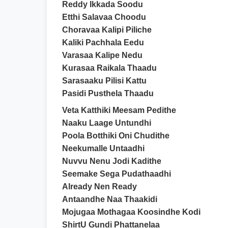
Reddy Ikkada Soodu
Etthi Salavaa Choodu
Choravaa Kalipi Piliche
Kaliki Pachhala Eedu
Varasaa Kalipe Nedu
Kurasaa Raikala Thaadu
Sarasaaku Pilisi Kattu
Pasidi Pusthela Thaadu
Veta Katthiki Meesam Pedithe
Naaku Laage Untundhi
Poola Botthiki Oni Chudithe
Neekumalle Untaadhi
Nuvvu Nenu Jodi Kadithe
Seemake Sega Pudathaadhi
Already Nen Ready
Antaandhe Naa Thaakidi
Mojugaa Mothagaa Koosindhe Kodi
ShirtU Gundi Phattanelaa