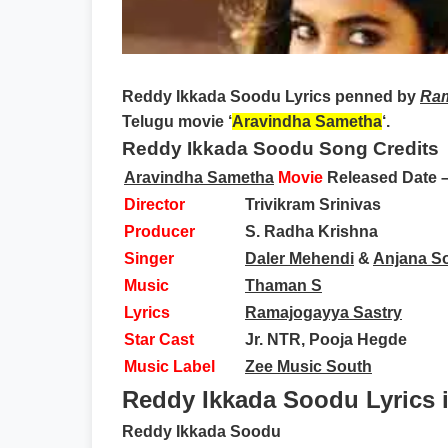
Reddy Ikkada Soodu Lyrics
penned by
Ram
Telugu movie ‘
Aravindha Sametha
‘.
Reddy Ikkada Soodu Song Credits
Aravindha Sametha
Movie
Released Date –
Director
Trivikram Srinivas
Producer
S. Radha Krishna
Singer
Daler Mehendi
&
Anjana 
Music
Thaman S
Lyrics
Ramajogayya Sastry
Star Cast
Jr. NTR, Pooja Hegde
Music Label
Zee Music South
Reddy Ikkada Soodu Lyrics 
Reddy Ikkada Soodu