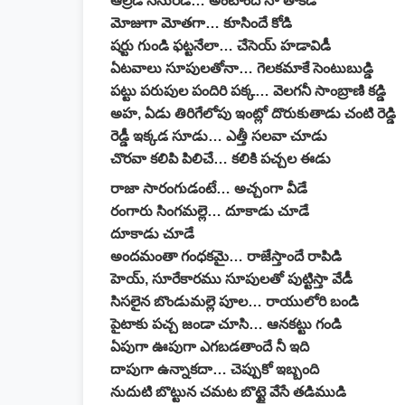
ఆల్రెడీ నేనురెడీ… అంటాందే నా తాకిడి
మోజుగా మోతగా… కూసిందే కోడి
షర్టు గుండి ఫట్టనేలా… చేసెయ్ హడావిడీ
ఏటవాలు సూపులతోనా… గెలకమాకే సెంటుబుడ్డి
పట్టు పరుపుల పందిరి పక్క… వెలగనీ సాంబ్రాణి కడ్డి
అహ, ఏడు తిరిగేలోపు ఇంట్లో దొరుకుతాడు చంటి రెడ్డి
రెడ్డీ ఇక్కడ సూడు… ఎత్తీ సలవా చూడు
చొరవా కలిపి పిలిచే… కలికి పచ్చల ఈడు
రాజా సారంగుడంటే… అచ్చంగా వీడే
రంగారు సింగమల్లె… దూకాడు చూడే
దూకాడు చూడే
అందమంతా గంధకమై… రాజేస్తాందే రాపిడి
హెయ్, సూరేకారము సూపులతో పుట్టిస్తా వేడీ
సిసలైన బొండుమల్లె పూల… రాయులోరి బండి
పైటాకు పచ్చ జండా చూసి… ఆనకట్టు గండి
ఏపుగా ఊపుగా ఎగబడతాందే నీ ఇది
దాపుగా ఉన్నాకదా… చెప్పుకో ఇబ్బంది
నుదుటి బొట్టున చమట బొట్టై వేసే తడిముడి