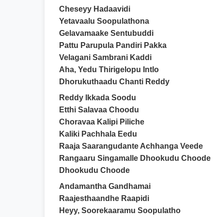
Cheseyy Hadaavidi
Yetavaalu Soopulathona
Gelavamaake Sentubuddi
Pattu Parupula Pandiri Pakka
Velagani Sambrani Kaddi
Aha, Yedu Thirigelopu Intlo
Dhorukuthaadu Chanti Reddy
Reddy Ikkada Soodu
Etthi Salavaa Choodu
Choravaa Kalipi Piliche
Kaliki Pachhala Eedu
Raaja Saarangudante Achhanga Veede
Rangaaru Singamalle Dhookudu Choode
Dhookudu Choode
Andamantha Gandhamai
Raajesthaandhe Raapidi
Heyy, Soorekaaramu Soopulatho