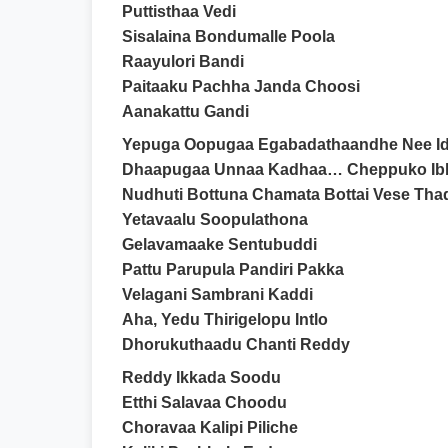
Puttisthaa Vedi
Sisalaina Bondumalle Poola
Raayulori Bandi
Paitaaku Pachha Janda Choosi
Aanakattu Gandi
Yepuga Oopugaa Egabadathaandhe Nee Id
Dhaapugaa Unnaa Kadhaa… Cheppuko Ib
Nudhuti Bottuna Chamata Bottai Vese Tha
Yetavaalu Soopulathona
Gelavamaake Sentubuddi
Pattu Parupula Pandiri Pakka
Velagani Sambrani Kaddi
Aha, Yedu Thirigelopu Intlo
Dhorukuthaadu Chanti Reddy
Reddy Ikkada Soodu
Etthi Salavaa Choodu
Choravaa Kalipi Piliche