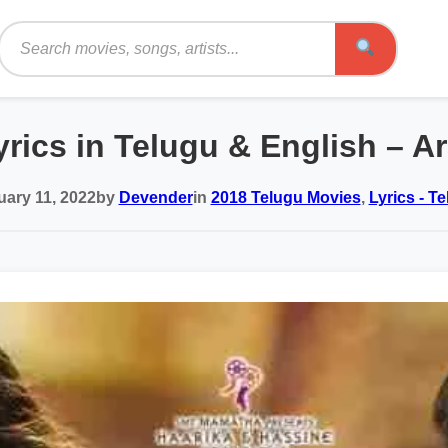
Search
rics in Telugu & English – 
uary 11, 2022
by
Devender
in
2018 Telugu Movies
,
Lyrics - T