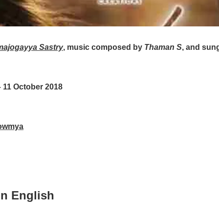
ajogayya Sastry
, music composed by
Thaman S
, and sun
 11 October 2018
Sowmya
in English