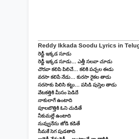
Reddy Ikkada Soodu Lyrics in Telu
రెడ్డీ ఇక్కడ సూడు
రెడ్డీ ఇక్కడ సూడు… ఎత్తీ సలవా చూడు
చొరవా కలిపి పిలిచే… కలికి పచ్చల ఈడు
వరసా కలిపే నేడు… కురసా రైకల తాడు
సరసాకు పిలిసి కట్టు… పసిడి పుస్తెల తాడు
వేటకత్తికి మీసం పెడిదే
నాకులాగే ఉంటాది
పూలబొత్తికి ఓని చుడితే
నీకుమల్లే ఉంటాది
నువ్వునేను జోడి కడితే
సీమకే సెగ పుడతాది