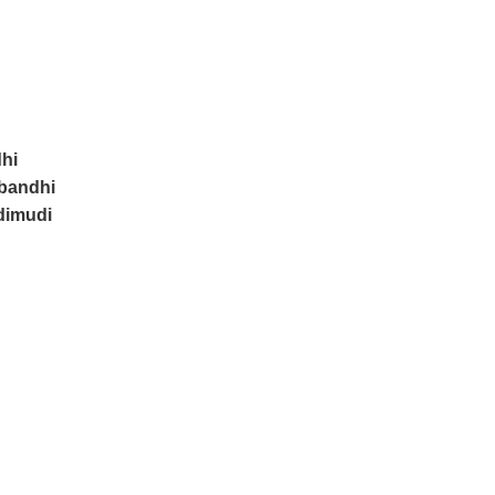
hi
bandhi
dimudi