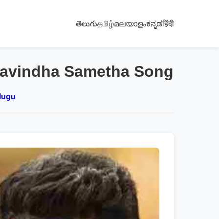
తెలుగు
தமிழ்
മലയാളം
ಕನ್ನಡ
हिंदी
Aravindha Sametha Song
elugu