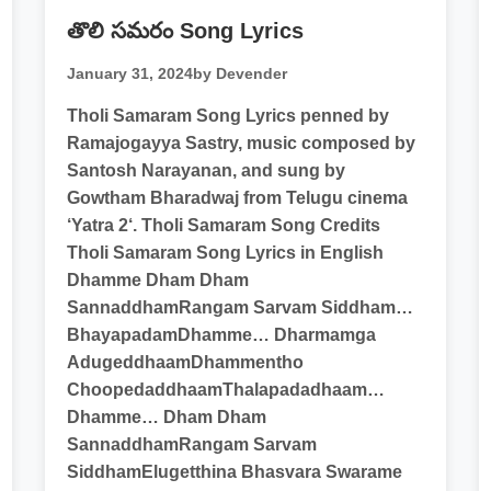
తొలి సమరం Song Lyrics
January 31, 2024
by Devender
Tholi Samaram Song Lyrics penned by
Ramajogayya Sastry, music composed by
Santosh Narayanan, and sung by
Gowtham Bharadwaj from Telugu cinema
‘Yatra 2‘. Tholi Samaram Song Credits
Tholi Samaram Song Lyrics in English
Dhamme Dham Dham
SannaddhamRangam Sarvam Siddham…
BhayapadamDhamme… Dharmamga
AdugeddhaamDhammentho
ChoopedaddhaamThalapadadhaam…
Dhamme… Dham Dham
SannaddhamRangam Sarvam
SiddhamElugetthina Bhasvara Swarame