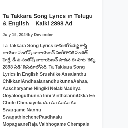
Ta Takkara Song Lyrics in Telugu
& English – Kalki 2898 Ad
July 15, 2024
by Devender
Ta Takkara Song Lyrics రామజోగయ్య శాస్త్రి
రాయగా సంతోష్ నారాయణన్ సంగీతానికి సంజిత్
హెగ్డే, ఢీ & సంతోష్ నారాయణన్ పాడిన ఈ పాట ‘కల్కి
2898 ఏడి’ సినిమాలోనిది. Ta Takkara Song
Lyrics in English Srushtike Assalanthu
ChikkaniAndhaalanandhukunnaAahaa,
Aascharyame Ningiki NelakiMadhya
Ooyalooguthunna Inni VinthalanniOkka Ee
Chote CheraayelaaAa Aa AaAa Aa
Swargame Nannu
SwagathinchenePaadhaalu
MopagaaneRaja Vaibhogame Chempale