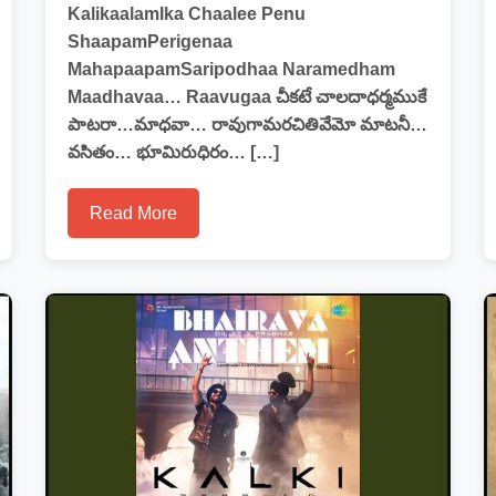
KalikaalamIka Chaalee Penu
ShaapamPerigenaa
MahapaapamSaripodhaa Naramedham
Maadhavaa… Raavugaa చీకటే చాలదాధర్మముకే
పాటరా…మాధవా… రావుగామరచితివేమో మాటనీ…
వసితం… భూమిరుధిరం… […]
Read More