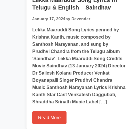
Lekka Maaruddi Song Lyrics in
Telugu & English – Saindhav
January 17, 2024
by Devender
Lekka Maaruddi Song Lyrics penned by
Krishna Kanth, music composed by
Santhosh Narayanan, and sung by
Prudhvi Chandra from the Telugu album
‘Saindhav‘. Lekka Maaruddi Song Credits
Movie Saindhav (13 January 2024) Director
Dr Sailesh Kolanu Producer Venkat
Boyanapalli Singer Prudhvi Chandra
Music Santhosh Narayanan Lyrics Krishna
Kanth Star Cast Venkatesh Daggubati,
Shraddha Srinath Music Label […]
Read More