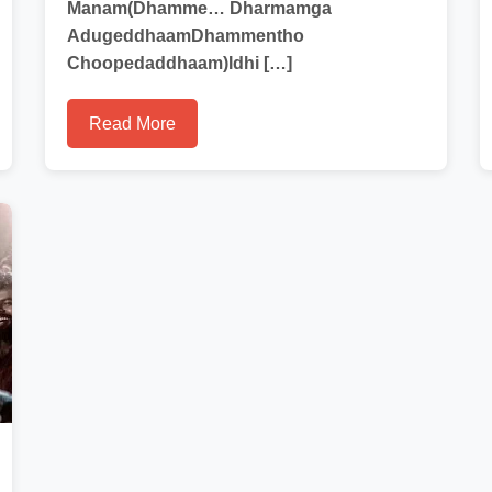
Manam(Dhamme… Dharmamga
AdugeddhaamDhammentho
Choopedaddhaam)Idhi […]
Read More