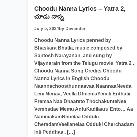
Choodu Nanna Lyrics – Yatra 2,
చూడు నాన్న
July 5, 2024
by Devender
Choodu Nanna Lyrics penned by
Bhaskara Bhatla, music composed by
Santosh Narayanan, and sung by
Vijaynarain from the Telugu movie ‘Yatra 2‘.
Choodu Nanna Song Credits Choodu
Nanna Lyrics in English Choodu
Naannachoosthunnaavaa NaannaaNeeda
Leni Nenaa, Veella DheemaYemiti Enthatii
Premaa Naa Dhaareto ThochakunteNee
Vembadae Memu AntuKadilaaru Ento… Aa
NammakamNenelaa Odduki
CheradamVeellanelaa Odduki Cherchadam
Inti Peddhaa.. […]