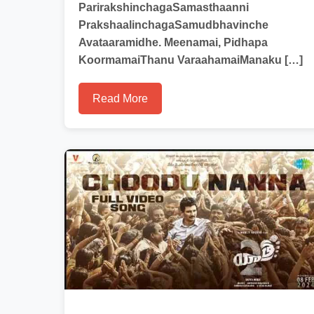
ParirakshinchagaSamasthaanni
PrakshaalinchagaSamudbhavinche
Avataaramidhe. Meenamai, Pidhapa
KoormamaiThanu VaraahamaiManaku […]
Read More