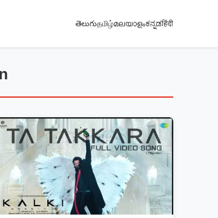
తెలుగు
தமிழ்
മലയാളം
ಕನ್ನಡ
हिंदी
n