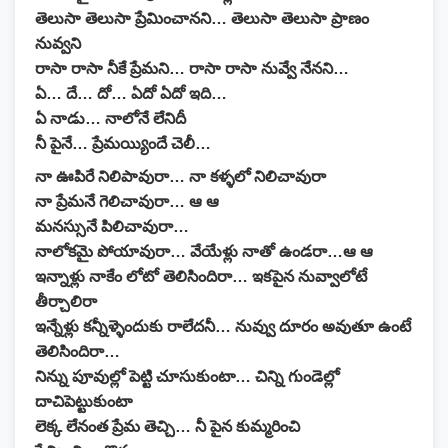
తెలుసా తెలుసా ప్రేమించానని… తెలుసా తెలుసా ప్రాణం
నువ్వని
రాసా రాసా నీకే ప్రేమని… రాసా రాసా నువ్వే నేనని…
ఏ… దే… దో… ఏదో ఏదో ఇది…
ఏ నాడు… నాలోనే లేనిదీ
నీ పైనే… ప్రేమయ్యిందే చెలీ…
నా ఊపిరే నిలిపావురా… నా కళ్ళలో నిలిచావురా
నా ప్రేమనే గెలిచావురా… ఆ ఆ
మనస్సునే పిలిచావురా…
నాలోకమై పోయావురా… వేయేళ్లు నాతో ఉండరా…ఆ ఆ
ఇన్నాళ్లు నాకేం లోటో తెలిసిందిరా… ఇకపైన నువ్వాలోటే
తీర్చాలిరా
ఇన్నేళ్లు కన్నీళ్ళెందుకు రాలేదనీ… నువ్వు దూరం అవుతూ ఉంటే
తెలిసిందిరా…
నిన్ను పూవుల్లో పెట్టి చూసుకుంటా… చిన్ని గుండెల్లో
దాచిపెట్టుకుంటా
లెక్క లేనంత ప్రేమ తెచ్చి… నీ పైన కుమ్మరించి