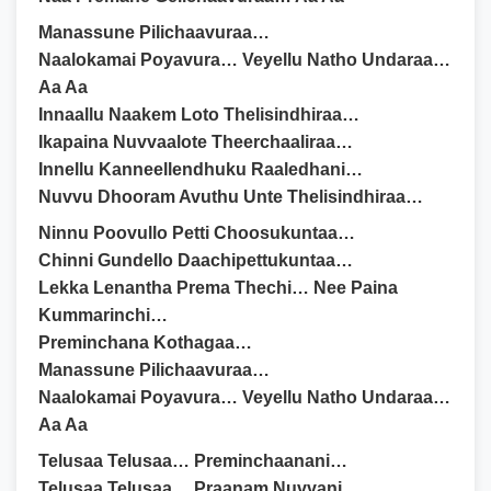
Manassune Pilichaavuraa…
Naalokamai Poyavura… Veyellu Natho Undaraa…
Aa Aa
Innaallu Naakem Loto Thelisindhiraa…
Ikapaina Nuvvaalote Theerchaaliraa…
Innellu Kanneellendhuku Raaledhani…
Nuvvu Dhooram Avuthu Unte Thelisindhiraa…
Ninnu Poovullo Petti Choosukuntaa…
Chinni Gundello Daachipettukuntaa…
Lekka Lenantha Prema Thechi… Nee Paina
Kummarinchi…
Preminchana Kothagaa…
Manassune Pilichaavuraa…
Naalokamai Poyavura… Veyellu Natho Undaraa…
Aa Aa
Telusaa Telusaa… Preminchaanani…
Telusaa Telusaa… Praanam Nuvvani…