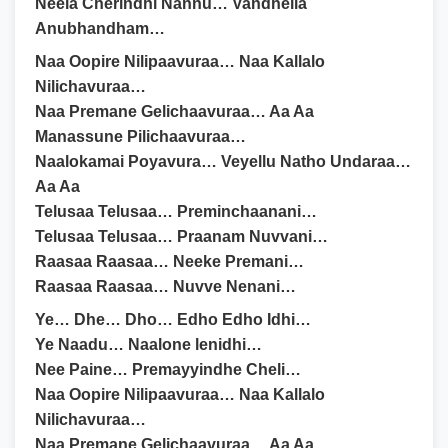
Neela Cherindhi Nannu… Vandhella
Anubhandham…
Naa Oopire Nilipaavuraa… Naa Kallalo
Nilichavuraa…
Naa Premane Gelichaavuraa… Aa Aa
Manassune Pilichaavuraa…
Naalokamai Poyavura… Veyellu Natho Undaraa…
Aa Aa
Telusaa Telusaa… Preminchaanani…
Telusaa Telusaa… Praanam Nuvvani…
Raasaa Raasaa… Neeke Premani…
Raasaa Raasaa… Nuvve Nenani…
Ye… Dhe… Dho… Edho Edho Idhi…
Ye Naadu… Naalone lenidhi…
Nee Paine… Premayyindhe Cheli…
Naa Oopire Nilipaavuraa… Naa Kallalo
Nilichavuraa…
Naa Premane Gelichaavuraa… Aa Aa