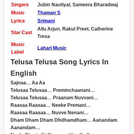
Singers
Jubin Nautiyal, Sameera Bharadwaj
Music
Thaman S
Lyrics
Srimani
Allu Arjun, Rakul Preet, Catherine
Star Cast
Tresa
Music
Lahari Music
Label
Telusa Telusa Song Lyrics In
English
Sajnaa… Aa Aa
Telusaa Telusaa… Preminchaanani…
Telusaa Telusaa… Praanam Nuvvani…
Raasaa Raasaa… Neeke Premani…
Raasaa Raasaa… Nuvve Nenani…
Dham Dham Dham Dhdhamdham… Aanandam
Aanandam…