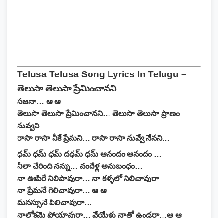
Telusa Telusa Song Lyrics In Telugu –
తెలుసా తెలుసా ప్రేమించానని
సజనా… ఆ ఆ
తెలుసా తెలుసా ప్రేమించానని… తెలుసా తెలుసా ప్రాణం
నువ్వని
రాసా రాసా నీకే ప్రేమని… రాసా రాసా నువ్వే నేనని…
ధమ్ ధమ్ ధమ్ దధమ్ ధమ్ ఆనందం ఆనందం …
నీలా చేరింది నన్ను… వందేళ్ల అనుబంధం…
నా ఊపిరే నిలిపావురా… నా కళ్ళలో నిలిచావురా
నా ప్రేమనే గెలిచావురా… ఆ ఆ
మనస్సునే పిలిచావురా…
నాలోకమై పోయావురా… వేయేళ్లు నాతో ఉండరా…ఆ ఆ