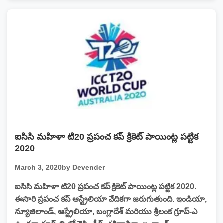
ఐసిసి మహిళా టి20 ప్రపంచ కప్ క్రికెట్ పాయింట్ల పట్టిక
2020
March 3, 2020
by Devender
ఐసిసి మహిళా టి20 ప్రపంచ కప్ క్రికెట్ పాయింట్ల పట్టిక 2020.
ఈసారి ప్రపంచ కప్ ఆస్ట్రేలియా వేదికగా జరుగుతుంది. ఇండియా,
న్యూజిలాండ్, ఆస్ట్రేలియా, బంగ్లాదేశ్ మరియు శ్రీలంక గ్రూప్-ఎ