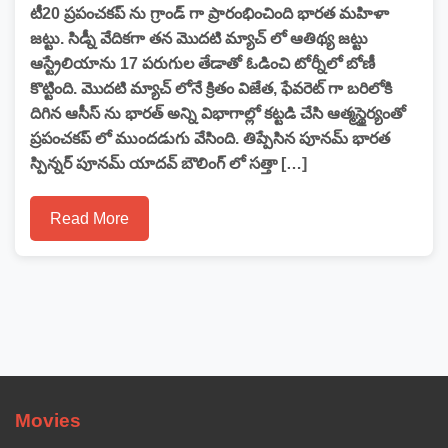
టీ20 ప్రపంచకప్ ను గ్రాండ్ గా ప్రారంభించింది భారత మహిళా
జట్టు. సిడ్నీ వేదికగా తన మొదటి మ్యాచ్ లో ఆతిథ్య జట్టు
ఆస్ట్రేలియాను 17 పరుగుల తేడాతో ఓడించి టోర్నీలో బోణీ
కొట్టింది. మొదటి మ్యాచ్ లోనే క్రితం విజేత, ఫేవరెట్ గా బరిలోకి
దిగిన ఆసీస్ ను భారత్ అన్ని విభాగాల్లో కట్టడి చేసి ఆత్మస్థైర్యంతో
ప్రపంచకప్ లో ముందడుగు వేసింది. తిప్పేసిన పూనమ్ భారత
స్పిన్నర్ పూనమ్ యాదవ్ బౌలింగ్ లో సత్తా […]
Read More
Movies