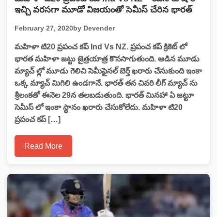
ఇచ్చి వరసగా మూడో విజయంతో సెమీస్ చేరిన భారత్
February 27, 2020
by Devender
మహిళా టి20 ప్రపంచ కప్ Ind Vs NZ. ప్రపంచ కప్ క్రికెట్ లో
భారత మహిళా జట్టు జైత్రయాత్ర కొనసాగుతుంది. ఆడిన మూడు
మ్యాచ్ ల్లో మూడు గెలిచి సెమీఫైనల్ బెర్త్ ఖరారు చేసుకుంది ఇంకా
ఒక్క మ్యాచ్ మిగిలి ఉండగానే. భారత్ తన చివరి లీగ్ మ్యాచ్ ను
శ్రీలంకతో ఈనెల 29న తలబడుతుంది. భారత్ మినహా ఏ జట్టూ
సెమీస్ లో ఇంకా స్థానం ఖరారు చేసుకోలేదు. మహిళా టి20
ప్రపంచ కప్ […]
Read More