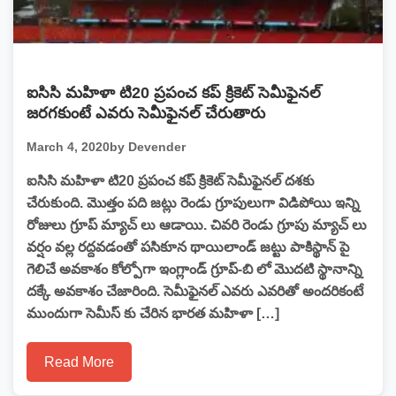
ఐసిసి మహిళా టి20 ప్రపంచ కప్ క్రికెట్ సెమీఫైనల్
జరగకుంటే ఎవరు సెమీఫైనల్ చేరుతారు
March 4, 2020
by Devender
ఐసిసి మహిళా టి20 ప్రపంచ కప్ క్రికెట్ సెమీఫైనల్ దశకు
చేరుకుంది. మొత్తం పది జట్లు రెండు గ్రూపులుగా విడిపోయి ఇన్ని
రోజులు గ్రూప్ మ్యాచ్ లు ఆడాయి. చివరి రెండు గ్రూపు మ్యాచ్ లు
వర్షం వల్ల రద్దవడంతో పసికూన థాయిలాండ్ జట్టు పాకిస్థాన్ పై
గెలిచే అవకాశం కోల్పోగా ఇంగ్లాండ్ గ్రూప్-బి లో మొదటి స్థానాన్ని
దక్కే అవకాశం చేజారింది. సెమీఫైనల్ ఎవరు ఎవరితో అందరికంటే
ముందుగా సెమీస్ కు చేరిన భారత మహిళా […]
Read More