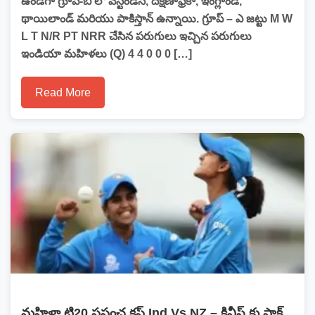
ఉండగా గ్రూప్-బి లో వెస్టిండీస్, దక్షిణాఫ్రికా, ఇంగ్లాండ్,
థాయిలాండ్ మరియు పాకిస్తాన్ ఉన్నాయి. గ్రూప్ – ఎ జట్టు M W
L T N/R PT NRR చేసిన పరుగులు ఇచ్చిన పరుగులు
ఇండియా మహిళలు (Q) 4 4 0 0 0 […]
Read More
మహిళా టి20 ప్రపంచ కప్ Ind Vs NZ – కివీస్ కు షాక్