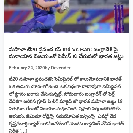
మహిళా టి20 ప్రపంచ కప్ Ind Vs Ban: బంగ్లాదేశ్ పై
సునాయాస విజయంతో సెమీస్ కు చేరువలో భారత జట్టు
February 24, 2020
by Devender
టీ20 మహిళా ప్రపంచకప్ సెమీఫైనల్ లో కాలుమోపడానికి భారత్
ఒక అడుగు దూరంలో ఉంది. ఒక విధంగా దాదాపుగా సెమీఫైనల్
లో స్థానం ఖరారు చేసుకున్నట్టే. సోమవారం బంగ్లాదేశ్ తో పెర్త్
వేదికగా జరిగిన గ్రూప్-ఏ లీగ్ మ్యాచ్ లో భారత మహిళా జట్టు 18
పరుగుల తేడాతో విజయం సాధించింది. షఫాలి వర్మ అదిరిపోయే
ఆరంభం, జెమిమా రోడ్రిగ్స్ సమయోచిత ఇన్నింగ్స్, చివర్లో వేద
కృష్ణమూర్తి బ్యాట్ జులిపించడంతో మొదట బ్యాటింగ్ చేసిన భారత్
నిర్ణీత […]