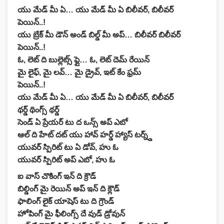
యు మేడ్ మీ ఏ… యు మేడ్ మీ ఏ బిలీవర్, బిలీవర్
పెయిన్..!
యు బ్రేక్ మీ డౌన్ అండ్ బిల్డ్ మీ అప్… బిలీవర్ బిలీవర్
పెయిన్..!
ఓ, లెట్ ది బుల్లెట్స్ ఫ్లై… ఓ, లెట్ దెమ్ రేయిన్
మై లైఫ్, మై లవ్… మై డ్రైవ్, ఇట్ కేం ఫ్రమ్
పెయిన్..!
యు మేడ్ మీ ఏ… యు మేడ్ మీ ఏ బిలీవర్, బిలీవర్
థర్డ్ థింగ్స్ థర్డ్
సెండ్ ఏ ప్రేయర్ టు ద ఒన్స్ అప్ ఎబో
ఆల్ ది హేట్ దట్ యు హావ్ హర్డ్ హ్యాస్ టర్న్డ్
యువర్ స్పిరిట్ టు ఏ డోవ్, హు ఓ
యువర్ స్పిరిట్ అప్ ఎబో, హు ఓ
ఐ వాస్ చొకింగ్ ఇన్ ది క్రౌడ్
బిల్డింగ్ మై రెయిన్ అప్ ఇన్ ది క్లౌడ్
ఫాలింగ్ లైక్ యాషెస్ టు ది గ్రౌండ్
హోపింగ్ మై ఫీలింగ్స్ దే వుడ్ డ్రోవున్