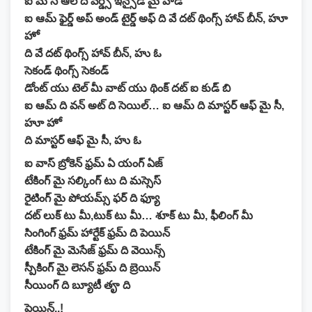
ఐ మ సే ఆల్ ది వర్డ్స్ ఇన్సైడ్ మై హెడ్
ఐ ఆమ్ ఫైర్డ్ అప్ అండ్ టైర్డ్ అఫ్ ది వే దట్ థింగ్స్ హావ్ బీన్, హూ
హో
ది వే దట్ థింగ్స్ హావ్ బీన్, హు ఓ
సెకండ్ థింగ్స్ సెకండ్
డోంట్ యు టెల్ మీ వాట్ యు థింక్ దట్ ఐ కుడ్ బి
ఐ ఆమ్ ది వన్ అట్ ది సెయిల్… ఐ ఆమ్ ది మాస్టర్ ఆఫ్ మై సీ,
హూ హో
ది మాస్టర్ ఆఫ్ మై సీ, హు ఓ
ఐ వాస్ బ్రోకెన్ ఫ్రమ్ ఏ యంగ్ ఏజ్
టేకింగ్ మై సల్కింగ్ టు ది మస్సెస్
రైటింగ్ మై పోయమ్స్ ఫర్ ది ఫ్యూ
దట్ లుక్ టు మీ,టుక్ టు మీ… శూక్ టు మీ, ఫీలింగ్ మీ
సింగింగ్ ఫ్రమ్ హార్టేక్ ఫ్రమ్ ది పెయిన్
టేకింగ్ మై మెసేజ్ ఫ్రమ్ ది వెయిన్స్
స్పీకింగ్ మై లెసన్ ఫ్రమ్ ది బ్రెయిన్
సీయింగ్ ది బ్యూటీ తౄ ది
పెయిన్..!