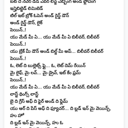
బట్ దే నెవెర్ డిడ్ ఎవర్ లివ్డ్ ఎబ్బింగ్ అండ్ ఫ్లోవింగ్
ఇన్హిబిట్టెడ్ లిమిటెడ్
టిల్ ఇట్ బ్రోక్ ఓపెన్ అండ్ రైన్డ్ డౌన్
అండ్ రైన్డ్ డౌన్, లైక్
పెయిన్..!
యు మేడ్ మీ ఏ… యు మేడ్ మీ ఏ బిలీవర్, బిలీవర్
పెయిన్..!
యు బ్రేక్ మీ డౌన్ అండ్ బిల్డ్ మీ అప్… బిలీవర్ బిలీవర్
పెయిన్..!
ఓ, లెట్ ది బుల్లెట్స్ ఫ్లై… ఓ, లెట్ దెమ్ రేయిన్
మై లైఫ్, మై లవ్… మై డ్రైవ్, ఇట్ కేం ఫ్రమ్
పెయిన్..!
యు మేడ్ మీ ఏ… యు మేడ్ మీ ఏ బిలీవర్, బిలీవర్
లాస్ట్ థింగ్స్ లాస్ట్
బై ది గ్రేస్ అఫ్ ది ఫైర్ అండ్ ది ఫ్లేమ్
యు ఆర్ ది పేస్ అఫ్ ది ఫ్యూచర్… ది బ్లడ్ ఇన్ మై వెయిన్స్,
హు హో
ది బ్లడ్ ఇన్ మై వెయిన్స్, హు ఓ