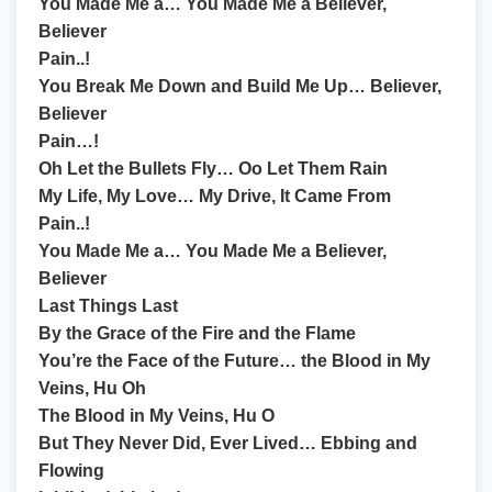
You Made Me a… You Made Me a Believer,
Believer
Pain..!
You Break Me Down and Build Me Up… Believer,
Believer
Pain…!
Oh Let the Bullets Fly… Oo Let Them Rain
My Life, My Love… My Drive, It Came From
Pain..!
You Made Me a… You Made Me a Believer,
Believer
Last Things Last
By the Grace of the Fire and the Flame
You’re the Face of the Future… the Blood in My
Veins, Hu Oh
The Blood in My Veins, Hu O
But They Never Did, Ever Lived… Ebbing and
Flowing