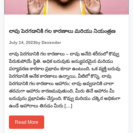
లావు పెరగడానికి గల కారణాలు మరియు నియంత్రణ
July 14, 2023
by Devender
లావు పెరగడానికి గల కారణాలు – లావు అనేది శరీరంలో కొవ్వు
పేరుకుపోయే స్థితి. అధిక బరువుకు జన్యుపరమైన మరియు
పర్యావరణ కారకాల ప్రభావం కూడా ఉంటుంది. ఒక వ్యక్తి బరువు
పెరగడానికి అనేక కారణాలు ఉన్నాయి, వీటిలో కొన్ని. లావు
పెరగడానికి గల కారణాలు ఆహారం: లావు అవ్వడానికి చాలా
తరచుగా ఆహారం కారణమవుతుంది. మీరు తినే ఆహారం మీ
బరువును ప్రభావితం చేస్తుంది. కొవ్వు మరియు చక్కెర అధికంగా
ఉండే ఆహారాలు తినడం మీరు […]
Read More