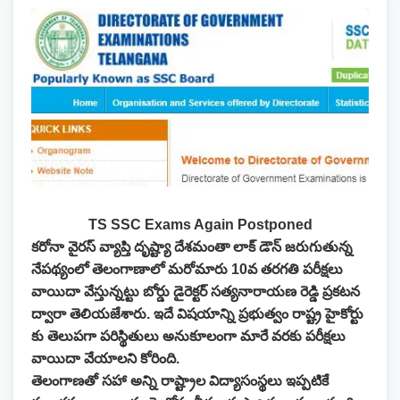
TS SSC Exams Again Postponed
కరోనా వైరస్ వ్యాప్తి దృష్ట్యా దేశమంతా లాక్ డౌన్ జరుగుతున్న
నేపథ్యంలో తెలంగాణాలో మరోమారు 10వ తరగతి పరీక్షలు
వాయిదా వేస్తున్నట్టు బోర్డు డైరెక్టర్ సత్యనారాయణ రెడ్డి ప్రకటన
ద్వారా తెలియజేశారు. ఇదే విషయాన్ని ప్రభుత్వం రాష్ట్ర హైకోర్టు
కు తెలుపగా పరిస్థితులు అనుకూలంగా మారే వరకు పరీక్షలు
వాయిదా వేయాలని కోరింది.
తెలంగాణతో సహా అన్ని రాష్ట్రాల విద్యాసంస్థలు ఇప్పటికే