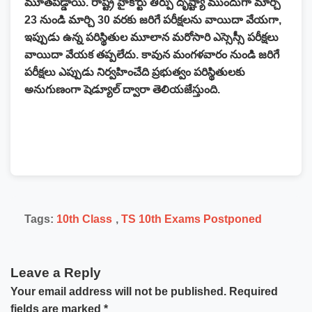
మూతపడ్డాయి. రాష్ట్ర హైకోర్టు తీర్పు దృష్ట్యా ముందుగా మార్చి
23 నుండి మార్చి 30 వరకు జరిగే పరీక్షలను వాయిదా వేయగా,
ఇప్పుడు ఉన్న పరిస్థితుల మూలాన మరోసారి ఎస్సెస్సీ పరీక్షలు
వాయిదా వేయక తప్పలేదు. కావున మంగళవారం నుండి జరిగే
పరీక్షలు ఎప్పుడు నిర్వహించేది ప్రభుత్వం పరిస్థితులకు
అనుగుణంగా షెడ్యూల్ ద్వారా తెలియజేస్తుంది.
Tags:
10th Class
,
TS 10th Exams Postponed
Leave a Reply
Your email address will not be published.
Required
fields are marked
*